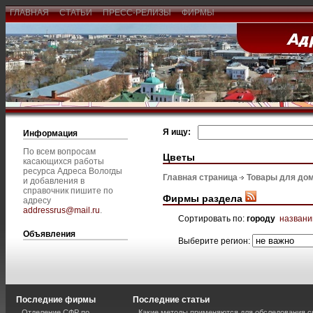
ГЛАВНАЯ
СТАТЬИ
ПРЕСС-РЕЛИЗЫ
ФИРМЫ
Я ищу:
Информация
По всем вопросам
Цветы
касающихся работы
ресурса Адреса Вологды
Главная страница
Товары для дом
и добавления в
справочник пишите по
Фирмы раздела
адресу
addressrus@mail.ru
.
Сортировать по:
городу
назван
Объявления
Выберите регион:
Последние фирмы
Последние статьи
Отделение СФР по
Какие методы применяются для обследования с