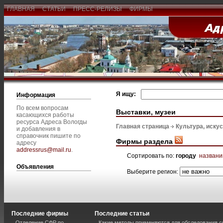
ГЛАВНАЯ
СТАТЬИ
ПРЕСС-РЕЛИЗЫ
ФИРМЫ
Я ищу:
Информация
По всем вопросам
Выставки, музеи
касающихся работы
ресурса Адреса Вологды
Главная страница
Культура, иску
и добавления в
справочник пишите по
Фирмы раздела
адресу
addressrus@mail.ru
.
Сортировать по:
городу
назван
Объявления
Выберите регион:
Последние фирмы
Последние статьи
Отделение СФР по
Какие методы применяются для обследования с