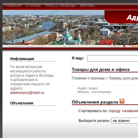
ГЛАВНАЯ
СТАТЬИ
ПРЕСС-РЕЛИЗЫ
ФИРМЫ
Я ищу:
Информация
По всем вопросам
Товары для дома и офиса
касающихся работы
ресурса Адреса Вологды
Главная страница
Товары для дом
и добавления в
справочник пишите по
адресу
Аудио, видео
Мебель, светильники
addressrus@mail.ru
.
Объявления раздела
Объявления
Сортировать по:
городу
названи
Выберите регион: