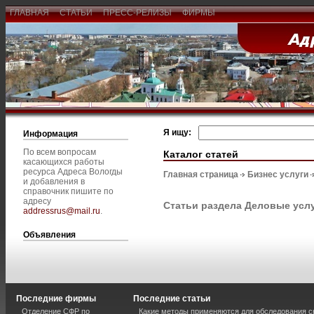
ГЛАВНАЯ
СТАТЬИ
ПРЕСС-РЕЛИЗЫ
ФИРМЫ
Я ищу:
Информация
По всем вопросам
Каталог статей
касающихся работы
ресурса Адреса Вологды
Главная страница
Бизнес услуги
и добавления в
справочник пишите по
адресу
Статьи раздела Деловые усл
addressrus@mail.ru
.
Объявления
Последние фирмы
Последние статьи
Отделение СФР по
Какие методы применяются для обследования с