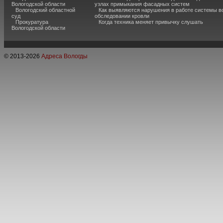
Вологодской области
узлах примыкания фасадных систем
Вологодский областной
Как выявляются нарушения в работе системы в
суд
обследовании кровли
Прокуратура
Когда техника меняет привычку слушать
Вологодской области
© 2013-
2026
Адреса Вологды