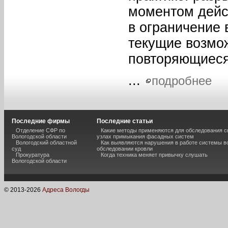
моментом дейс
в ограничение
текущие возмо
повторяющиеся
...
подробнее
Последние фирмы
Последние статьи
Отделение СФР по
Какие методы применяются для обследования с
Вологодской области
узлах примыкания фасадных систем
Вологодский областной
Как выявляются нарушения в работе системы в
суд
обследовании кровли
Прокуратура
Когда техника меняет привычку слушать
Вологодской области
© 2013-
2026
Адреса Вологды