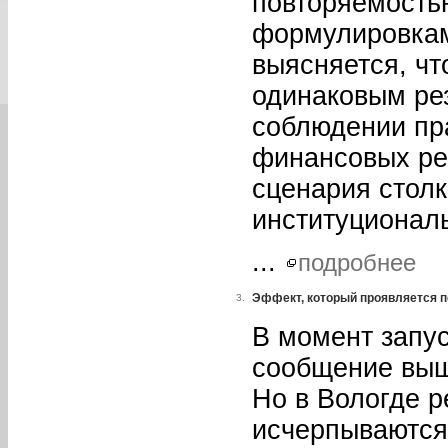
повторяемость
формулировкам
выясняется, чт
одинаковым рез
соблюдении пр
финансовых ре
сценария стол
институционал
...
подробнее
Эффект, который проявляется 
3.
В момент запус
сообщение вышл
Но в Вологде 
исчерпываются