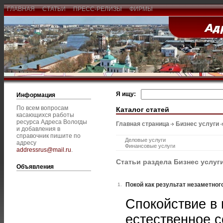
ГЛАВНАЯ
СТАТЬИ
ПРЕСС-РЕЛИЗЫ
ФИРМЫ
Я ищу:
Информация
По всем вопросам
Каталог статей
касающихся работы
ресурса Адреса Вологды
Главная страница
Бизнес услуги
и добавления в
справочник пишите по
Деловые услуги
адресу
Финансовые услуги
addressrus@mail.ru
.
Статьи раздела Бизнес услуг
Объявления
Покой как результат незаметног
1.
Спокойствие в
естественное с