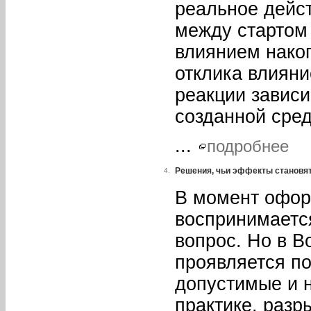
реальное дейст
между стартом
влиянием нако
отклика влиян
реакции завис
созданной сре
...
подробнее
Решения, чьи эффекты становя
4.
В момент офор
воспринимаетс
вопрос. Но в В
проявляется по
допустимые и 
практике. раз