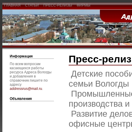
ГЛАВНАЯ
СТАТЬИ
ПРЕСС-РЕЛИЗЫ
ФИРМЫ
Пресс-рели
Информация
По всем вопросам
касающихся работы
Детские пособи
ресурса Адреса Вологды
и добавления в
справочник пишите по
семьи Вологды
адресу
addressrus@mail.ru
.
Промышленные
Объявления
производства и
Развитие дело
офисные центр