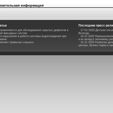
лнительная информация
атьи
Последние пресс-рел
применяются для обследования скрытых дефектов в
17-01-2026 Детские посо
ия фасадных систем
Вологды
я нарушения в работе системы водоотведения при
10-11-2025 Промышленны
ровли
и их вклад в экономику ре
 меняет привычку слушать
10-11-2025 Развитие де
центры, бизнес-парки и 