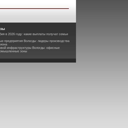
изы
бия в 2026 году: какие выплаты получат семьи
е предприятия Вологды: лидеры производства
гиона
ловой инфраструктуры Вологды: офисные
промышленные зоны