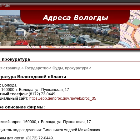
ИРМЫ
 прокуратура
я страница
Государство
Суды, прокуратура
ратура Вологодской области
н:
Вологда
:
160000, г. Вологда, ул. Пушкинская, 17
ктный телефон:
(8172) 72-0449
иальный сайт:
https://epp.genproc.gov.ru/web/proc_35
ое описание фирмы:
ский адрес: 160000, г. Вологда, ул. Пушкинская, 17.
дитель подразделения: Тимошичев Андрей Михайлович.
ны для связи: (8172) 72-0449.