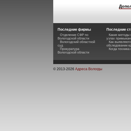
Допо
Последние фирмы
Последние ст
Отделение СФР по
Какие методы 
Вологодской области
узлах примыкан
Вологодский областной
Как выявляютс
суд
обследовании к
Прокуратура
Когда техника
Вологодской области
© 2013-
2026
Адреса Вологды