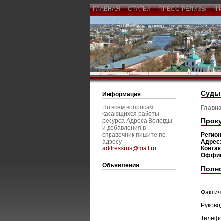
ГЛАВНАЯ
СТАТЬИ
ПРЕСС-РЕЛИЗЫ
Ф
Суды,
Информация
По всем вопросам
Главна
касающихся работы
Проку
ресурса Адреса Вологды
и добавления в
справочник пишите по
Регио
адресу
Адрес
addressrus@mail.ru
.
Конта
Оффиц
Объявления
Полн
Фактиче
Руково
Телефо