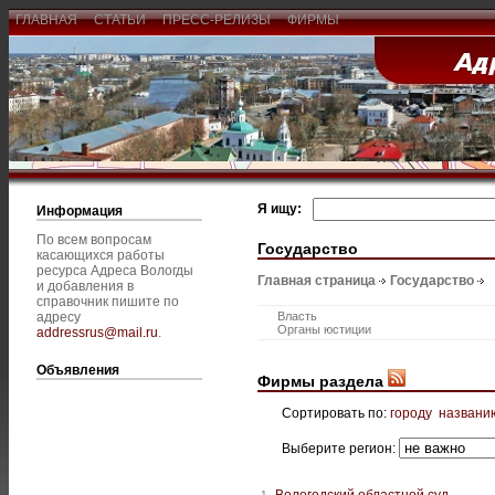
ГЛАВНАЯ
СТАТЬИ
ПРЕСС-РЕЛИЗЫ
ФИРМЫ
Я ищу:
Информация
По всем вопросам
Государство
касающихся работы
ресурса Адреса Вологды
Главная страница
Государство
и добавления в
справочник пишите по
адресу
Власть
Органы юстиции
addressrus@mail.ru
.
Объявления
Фирмы раздела
Сортировать по:
городу
названи
Выберите регион:
Вологодский областной суд
1.