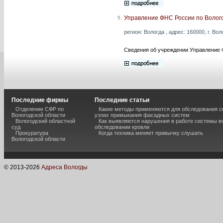
Управление ФНС России по Волог
5.
регион: Вологда , адрес: 160000, г. Вол
Сведения об учреждении Управление 
Последние фирмы
Последние статьи
Отделение СФР по
Какие методы применяются для обследования с
Вологодской области
узлах примыкания фасадных систем
Вологодский областной
Как выявляются нарушения в работе системы в
суд
обследовании кровли
Прокуратура
Когда техника меняет привычку слушать
Вологодской области
© 2013-
2026
Адреса Вологды