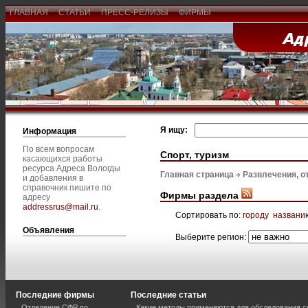
ГЛАВНАЯ
СТАТЬИ
ПРЕСС-РЕЛИЗЫ
ФИРМЫ
Я ищу:
Информация
По всем вопросам
Спорт, туризм
касающихся работы
ресурса Адреса Вологды
Главная страница
Развлечения, о
и добавления в
справочник пишите по
Фирмы раздела
адресу
addressrus@mail.ru
.
Сортировать по:
городу
названи
Объявления
Выберите регион:
Последние фирмы
Последние статьи
Отделение СФР по
Какие методы применяются для обследования с