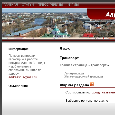
ГЛАВНАЯ
СТАТЬИ
ПРЕСС-РЕЛИЗЫ
ФИРМЫ
Я ищу:
Информация
По всем вопросам
Транспорт
касающихся работы
ресурса Адреса Вологды
Главная страница
Транспорт
и добавления в
справочник пишите по
адресу
Авиатранспорт
Железнодорожный транспорт
addressrus@mail.ru
.
Фирмы раздела
Объявления
Сортировать по:
городу
названи
Выберите регион: